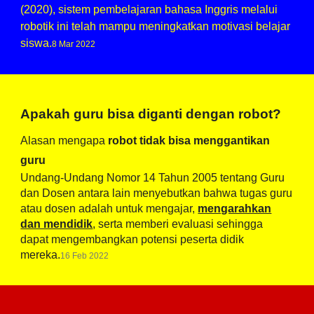
(2020), sistem pembelajaran bahasa Inggris melalui
robotik ini telah mampu meningkatkan motivasi belajar
siswa.
8 Mar 2022
Apakah guru bisa diganti dengan robot?
Alasan mengapa
robot tidak bisa menggantikan
guru
Undang-Undang Nomor 14 Tahun 2005 tentang Guru
dan Dosen antara lain menyebutkan bahwa tugas guru
atau dosen adalah untuk mengajar,
mengarahkan
dan mendidik
, serta memberi evaluasi sehingga
dapat mengembangkan potensi peserta didik
mereka.
16 Feb 2022