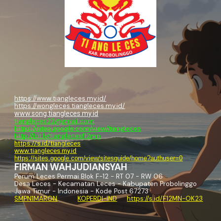
https://www.tiangleces.my.id/
https://wongleces.tiangleces.my.id/
www.song.tiangleces.my.id
tiangleces22@gmail.com
https://sites.google.com/view/tiangleces
http://bit.ly/tianglecesf12mn
https://s.id/tiangleces
www.tiangleces.my.id
https://sites.google.com/view/sitesguide/home?authuser=0
FIRMAN WAHJUDIANSYAH
Perum Leces Permai Blok F-12 - RT 07 - RW 06
Desa Leces - Kecamatan Leces - Kabupaten Probolinggo
Jawa Timur - Indonesia - Kode Post 67273
SMPN1MARON
KOPERDI-IND
https://s.id/F12MN-OK23